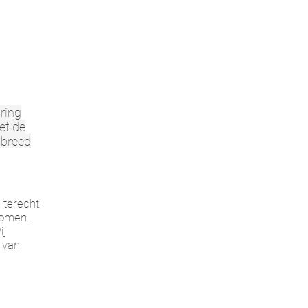
ring
et de
 breed
 terecht
bomen.
ij
 van