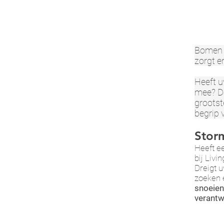
Bomen z
zorgt e
Heeft u
mee? Do
grootst
begrip 
Stor
Heeft e
bij Liv
Dreigt 
zoeken
snoeien
verant