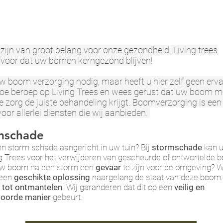
ijn van groot belang voor onze gezondheid. Living trees
rvoor dat uw bomen kerngezond blijven!
w boom verzorging nodig, maar heeft u hier zelf geen erva
e beroep op Living Trees en wees gerust dat uw boom m
e zorg de juiste behandeling krijgt. Boomverzorging is een
voor allerlei diensten die wij aanbieden.
mschade
en storm schade aangericht in uw tuin? Bij
stormschade
kan u
ing Trees voor het verwijderen van gescheurde of ontwortelde 
uw boom na een storm een
gevaar
te zijn voor de omgeving? W
 een
geschikte oplossing
naargelang de staat van deze boom:
 tot ontmantelen
. Wij garanderen dat dit op een
veilig en
woorde manier
gebeurt.