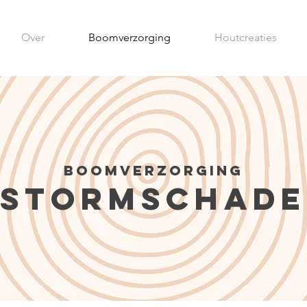
Over
Boomverzorging
Houtcreaties
boomverzorging
stormschade